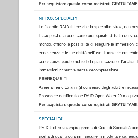
Per acquistare questo corso registrati GRATUITAM
NITROX SPECIALTY
La filosofia RAID ritiene che la specialità Nitox, non po
Ecco perchè la pone come prerequisito di tutti i corsi cor
mondo, offrono la possibilità di eseguire le immersioni 
conoscenze e le tue abilità nell’uso di miscele arricchit
conoscenze perchè richiede la pianificazione, l’analisi d
immersioni ricreative senza decompressione.
PREREQUISITI
Avere almeno 15 anni (il consenso degli adulti è necessar
Possedere certificazione RAID Open Water 20 o equiva
Per acquistare questo corso registrati GRATUITAM
SPECIALITA’
RAID ti offre un’ampia gamma di Corsi di Specialità come
scelta di quali programmi seguire in modo tale da raggiung