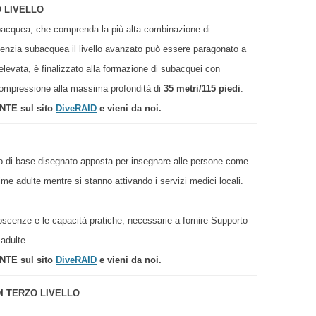
 LIVELLO
subacquea, che comprenda la più alta combinazione di
enzia subacquea il livello avanzato può essere paragonato a
levata, è finalizzato alla formazione di subacquei con
compressione alla massima profondità di
35 metri/115 piedi
.
ENTE sul sito
DiveRAID
e vieni da noi.
to di base disegnato apposta per insegnare alle persone come
time adulte mentre si stanno attivando i servizi medici locali.
scenze e le capacità pratiche, necessarie a fornire Supporto
 adulte.
ENTE sul sito
DiveRAID
e vieni da noi.
I TERZO LIVELLO