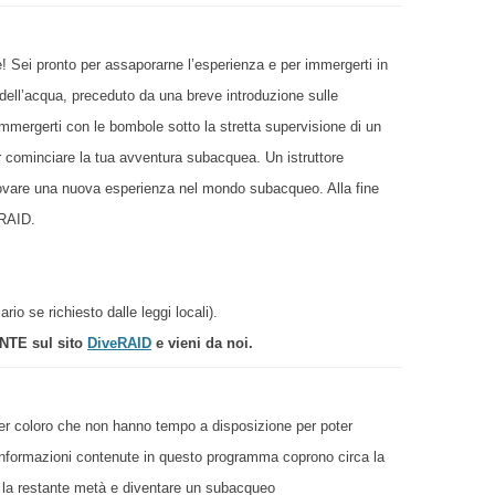
 Sei pronto per assaporarne l’esperienza e per immergerti in
l’acqua, preceduto da una breve introduzione sulle
mmergerti con le bombole sotto la stretta supervisione di un
r cominciare la tua avventura subacquea. Un istruttore
provare una nuova esperienza nel mondo subacqueo. Alla fine
 RAID.
io se richiesto dalle leggi locali).
ENTE sul sito
DiveRAID
e vieni da noi.
per coloro che non hanno tempo a disposizione per poter
nformazioni contenute in questo programma coprono circa la
la restante metà e diventare un subacqueo