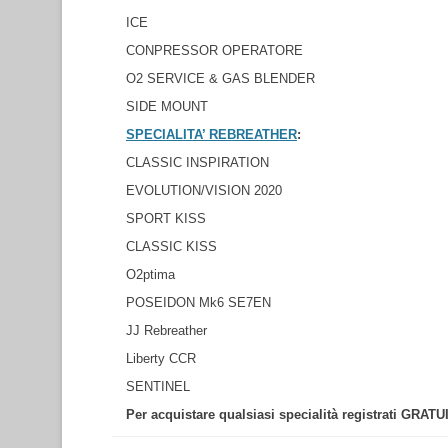
ICE
CONPRESSOR OPERATORE
O2 SERVICE & GAS BLENDER
SIDE MOUNT
SPECIALITA’ REBREATHER
:
CLASSIC INSPIRATION
EVOLUTION/VISION 2020
SPORT KISS
CLASSIC KISS
O2ptima
POSEIDON Mk6 SE7EN
JJ Rebreather
Liberty CCR
SENTINEL
Per acquistare qualsiasi specialità registrati GRA