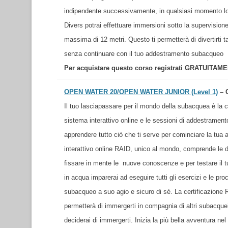
indipendente successivamente, in qualsiasi momento lo
Divers potrai effettuare immersioni sotto la supervisione 
massima di 12 metri. Questo ti permetterà di divertirti
senza continuare con il tuo addestramento subacqueo
Per acquistare questo corso registrati GRATUITAM
OPEN WATER 20/OPEN WATER JUNIOR (Level 1)
– 
Il tuo lasciapassare per il mondo della subacquea è la 
sistema interattivo online e le sessioni di addestramen
apprendere tutto ciò che ti serve per cominciare la tua
interattivo online RAID, unico al mondo, comprende le do
fissare in mente le nuove conoscenze e per testare il 
in acqua imparerai ad eseguire tutti gli esercizi e le pr
subacqueo a suo agio e sicuro di sé. La certificazione 
permetterà di immergerti in compagnia di altri subacquei
deciderai di immergerti. Inizia la più bella avventura 