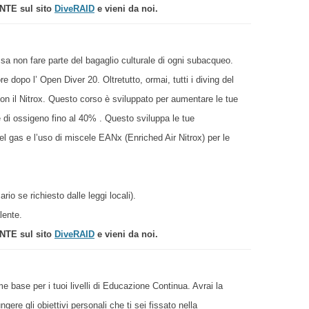
ENTE sul sito
DiveRAID
e vieni da noi.
ssa non fare parte del bagaglio culturale di ogni subacqueo.
e dopo l’ Open Diver 20. Oltretutto, ormai, tutti i diving del
con il Nitrox. Questo corso è sviluppato per aumentare le tue
e di ossigeno fino al 40% . Questo sviluppa le tue
el gas e l’uso di miscele EANx (Enriched Air Nitrox) per le
io se richiesto dalle leggi locali).
lente.
ENTE sul sito
DiveRAID
e vieni da noi.
 base per i tuoi livelli di Educazione Continua. Avrai la
ere gli obiettivi personali che ti sei fissato nella