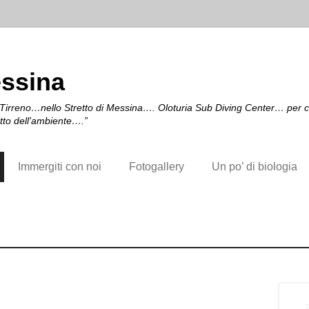
essina
irreno…nello Stretto di Messina…. Oloturia Sub Diving Center… per chi a
etto dell'ambiente….”
Immergiti con noi
Fotogallery
Un po’ di biologia