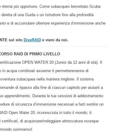
 riterrai più opportuno. Come subacqueo brevettato Scuba
diretta di una Guida o un Istruttore fino alla profondità
 tanto e di accumulare ulteriore esperienza d’immersione anche
ENTE sul sito
DiveRAID
e vieni da noi.
CORSO RAID DI PRIMO LIVELLO
certificazione OPEN WATER 20 (Junior da 12 anni di età). Il
to in acqua combinati assieme ti permetterenanno di
 avventura subacquea nella maniera migliore. Il sistema
mande di ripasso alla fine di ciascun capitolo per aiutarti a
tuo apprendimento. Durante le tue sessioni di addestramento
ocedure di sicurezza d’immersione necessari a farti sentire un
RAID Open Water 20, riconosciuta in tutto il mondo, ti
 certificati, di acquistare/noleggiare attrezzatura ovunque
nel mondo sommerso!