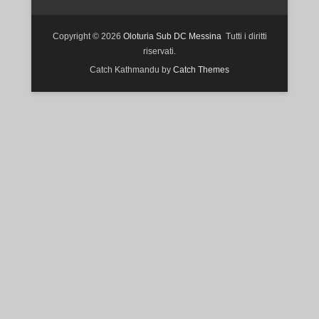
Copyright © 2026
Oloturia Sub DC Messina
Tutti i diritti
riservati.
Catch Kathmandu by
Catch Themes