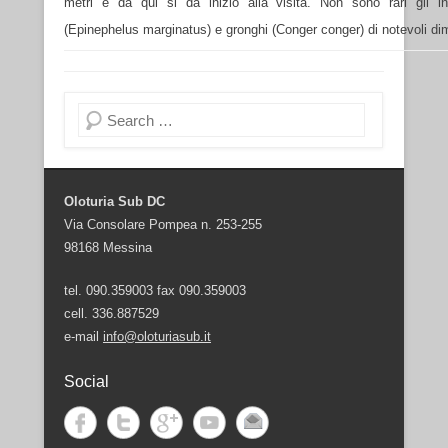
metri e da qui si da inizio alla visita. Non sono rari gli in
(Epinephelus marginatus) e gronghi (Conger conger) di notevoli di
Cerca
Oloturia Sub DC
Via Consolare Pompea n. 253-255
98168 Messina
tel. 090.359003 fax 090.359003
cell. 336.887529
e-mail
info@oloturiasub.it
Social