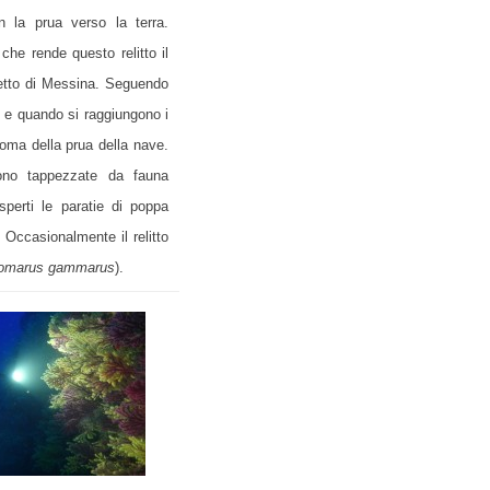
 la prua verso la terra.
 che rende questo relitto il
Stretto di Messina. Seguendo
o e quando si raggiungono i
oma della prua della nave.
sono tappezzate da fauna
sperti le paratie di poppa
. Occasionalmente il relitto
omarus
gammarus
).