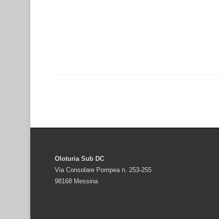
Oloturia Sub DC
Via Consolare Pompea n. 253-255
98168 Messina