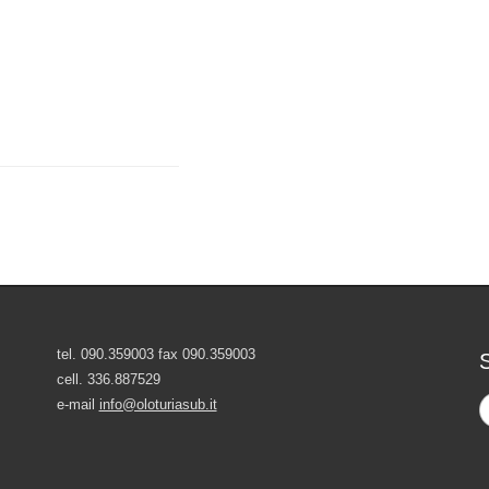
tel. 090.359003 fax 090.359003
S
cell. 336.887529
e-mail
info@oloturiasub.it