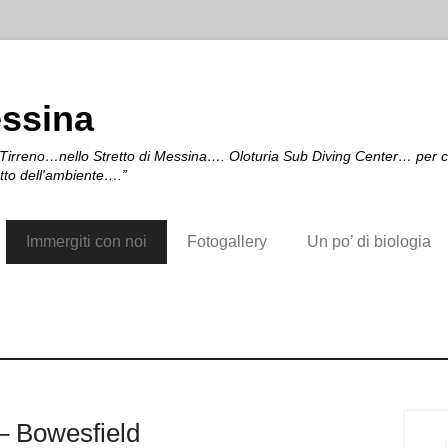
essina
irreno…nello Stretto di Messina…. Oloturia Sub Diving Center… per chi a
etto dell'ambiente….”
Immergiti con noi
Fotogallery
Un po’ di biologia
 – Bowesfield