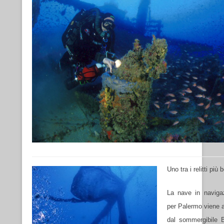
Uno tra i relitti più b
La nave in naviga
per Palermo viene a
dal sommergibile Br