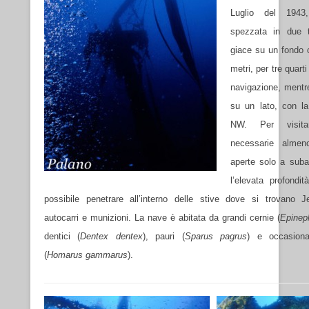
Luglio del 1943,
spezzata in due tr
giace su un fondo 
metri, per tre quarti
navigazione, mentre
su un lato, con la
NW. Per visita
necessarie almen
aperte solo a suba
l’elevata profondi
possibile penetrare all’interno delle stive dove si trovano J
autocarri e munizioni. La nave è abitata da grandi cernie (
Epinep
dentici (
Dentex dentex
), pauri (
Sparus pagrus
) e occasiona
(
Homarus gammarus
).