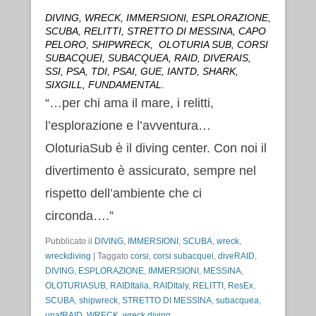
DIVING, WRECK, IMMERSIONI, ESPLORAZIONE,
SCUBA, RELITTI, STRETTO DI MESSINA, CAPO
PELORO, SHIPWRECK, OLOTURIA SUB, CORSI
SUBACQUEI, SUBACQUEA, RAID, DIVERAIS,
SSI, PSA, TDI, PSAI, GUE, IANTD, SHARK,
SIXGILL, FUNDAMENTAL.
“…per chi ama il mare, i relitti,
l’esplorazione e l’avventura…
OloturiaSub è il diving center. Con noi il
divertimento è assicurato, sempre nel
rispetto dell’ambiente che ci
circonda….”
Pubblicato il
DIVING
,
IMMERSIONI
,
SCUBA
,
wreck
,
wreckdiving
|
Taggato
corsi
,
corsi subacquei
,
diveRAID
,
DIVING
,
ESPLORAZIONE
,
IMMERSIONI
,
MESSINA
,
OLOTURIASUB
,
RAIDItalia
,
RAIDItaly
,
RELITTI
,
ResEx
,
SCUBA
,
shipwreck
,
STRETTO DI MESSINA
,
subacquea
,
unafRAID
,
WRECK
,
wreck diving