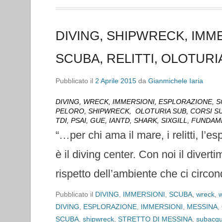
DIVING, SHIPWRECK, IMM
SCUBA, RELITTI, OLOTURI
Pubblicato il
2 Aprile 2015
da
Gianmichele Iaria
DIVING, WRECK, IMMERSIONI, ESPLORAZIONE, S
PELORO, SHIPWRECK, OLOTURIA SUB, CORSI SUB
TDI, PSAI, GUE, IANTD, SHARK, SIXGILL, FUNDA
“…per chi ama il mare, i relitti, l’
è il diving center. Con noi il diver
rispetto dell’ambiente che ci circo
Pubblicato il
DIVING
,
IMMERSIONI
,
SCUBA
,
wreck
,
w
DIVING
,
ESPLORAZIONE
,
IMMERSIONI
,
MESSINA
,
SCUBA
,
shipwreck
,
STRETTO DI MESSINA
,
subacq