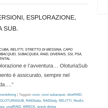
ERSIONI, ESPLORAZIONE,
A SUB.
CUBA, RELITTI, STRETTO DI MESSINA, CAPO
ACQUEI, SUBACQUEA, RAID, DIVERAIS, SSI, PSA,
MENTAL.
esplorazione e l’avventura… OloturiaSub
timento è assicurato, sempre nel
nda….”
reckdiving
|
Taggato
corsi
,
corsi subacquei
,
diveRAID
,
OLOTURIASUB
,
RAIDItalia
,
RAIDItaly
,
RELITTI
,
ResEx
,
uea
,
unafRAID
,
WRECK
,
wreck diving