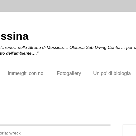
essina
irreno…nello Stretto di Messina…. Oloturia Sub Diving Center… per chi a
etto dell'ambiente….”
Immergiti con noi
Fotogallery
Un po’ di biologia
oria:
wreck