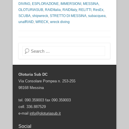
DIVING
,
ESPLORAZIONE
,
IMMERSIONI
,
MESSINA
,
OLOTURIASUB
,
RAIDItalia
,
RAIDItaly
,
RELITTI
,
ResEx
,
SCUBA
,
shipwreck
,
STRETTO DI MESSINA
,
subacquea
,
unafRAID
,
WRECK
,
wreck diving
Cerca
Oloturia Sub DC
Via Consolare Pompea n. 253-255
98168 Messina
tel. 090.359003 fax 090.359003
cell. 336.887529
e-mail
info@oloturiasub.it
Social