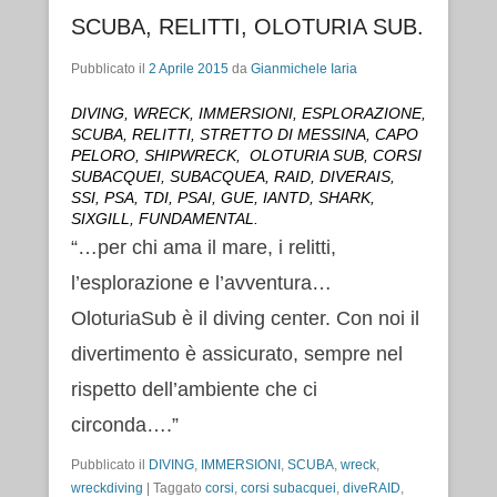
SCUBA, RELITTI, OLOTURIA SUB.
Pubblicato il
2 Aprile 2015
da
Gianmichele Iaria
DIVING, WRECK, IMMERSIONI, ESPLORAZIONE,
SCUBA, RELITTI, STRETTO DI MESSINA, CAPO
PELORO, SHIPWRECK, OLOTURIA SUB, CORSI
SUBACQUEI, SUBACQUEA, RAID, DIVERAIS,
SSI, PSA, TDI, PSAI, GUE, IANTD, SHARK,
SIXGILL, FUNDAMENTAL.
“…per chi ama il mare, i relitti,
l’esplorazione e l’avventura…
OloturiaSub è il diving center. Con noi il
divertimento è assicurato, sempre nel
rispetto dell’ambiente che ci
circonda….”
Pubblicato il
DIVING
,
IMMERSIONI
,
SCUBA
,
wreck
,
wreckdiving
|
Taggato
corsi
,
corsi subacquei
,
diveRAID
,