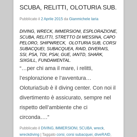
SCUBA, RELITTI, OLOTURIA SUB.
Pubblicato il
2 Aprile 2015
da
Gianmichele Iaria
DIVING, WRECK, IMMERSIONI, ESPLORAZIONE,
SCUBA, RELITTI, STRETTO DI MESSINA, CAPO
PELORO, SHIPWRECK, OLOTURIA SUB, CORSI
SUBACQUEI, SUBACQUEA, RAID, DIVERAIS,
SSI, PSA, TDI, PSAI, GUE, IANTD, SHARK,
SIXGILL, FUNDAMENTAL.
“…per chi ama il mare, i relitti,
l’esplorazione e l’avventura…
OloturiaSub è il diving center. Con noi il
divertimento è assicurato, sempre nel
rispetto dell’ambiente che ci
circonda….”
Pubblicato il
DIVING
,
IMMERSIONI
,
SCUBA
,
wreck
,
wreckdiving
|
Taggato
corsi
,
corsi subacquei
,
diveRAID
,