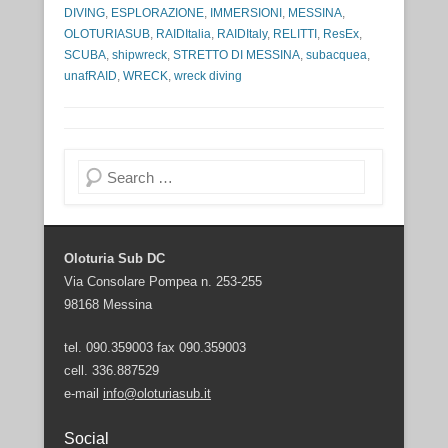
DIVING
,
ESPLORAZIONE
,
IMMERSIONI
,
MESSINA
,
OLOTURIASUB
,
RAIDItalia
,
RAIDItaly
,
RELITTI
,
ResEx
,
SCUBA
,
shipwreck
,
STRETTO DI MESSINA
,
subacquea
,
unafRAID
,
WRECK
,
wreck diving
Cerca
Oloturia Sub DC
Via Consolare Pompea n. 253-255
98168 Messina
tel. 090.359003 fax 090.359003
cell. 336.887529
e-mail
info@oloturiasub.it
Social